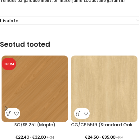
Tellides paigalduse meilt, on materjalile 10 aastane garantii!
Lisainfo
Seotud tooted
KUUM
SG/SF 251 (Maple)
CG/CF 5519 (Standard Oak Light)
€
22,40
-
€
32,00
€
24,50
-
€
35,00
+KM
+KM