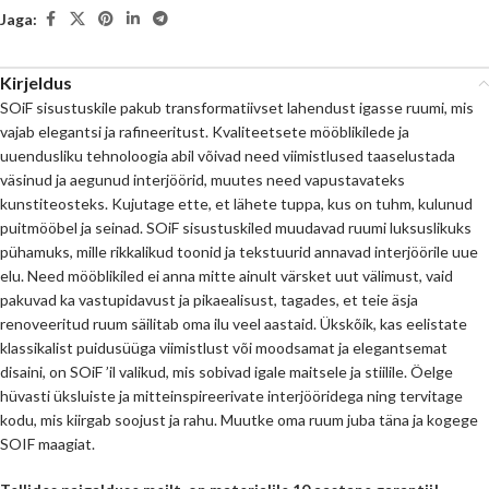
Jaga:
Kirjeldus
SOiF sisustuskile pakub transformatiivset lahendust igasse ruumi, mis
vajab elegantsi ja rafineeritust. Kvaliteetsete mööblikilede ja
uuendusliku tehnoloogia abil võivad need viimistlused taaselustada
väsinud ja aegunud interjöörid, muutes need vapustavateks
kunstiteosteks. Kujutage ette, et lähete tuppa, kus on tuhm, kulunud
puitmööbel ja seinad. SOiF sisustuskiled muudavad ruumi luksuslikuks
pühamuks, mille rikkalikud toonid ja tekstuurid annavad interjöörile uue
elu. Need mööblikiled ei anna mitte ainult värsket uut välimust, vaid
pakuvad ka vastupidavust ja pikaealisust, tagades, et teie äsja
renoveeritud ruum säilitab oma ilu veel aastaid. Ükskõik, kas eelistate
klassikalist puidusüüga viimistlust või moodsamat ja elegantsemat
disaini, on SOiF ’il valikud, mis sobivad igale maitsele ja stiilile. Öelge
hüvasti üksluiste ja mitteinspireerivate interjööridega ning tervitage
kodu, mis kiirgab soojust ja rahu. Muutke oma ruum juba täna ja kogege
SOIF maagiat.