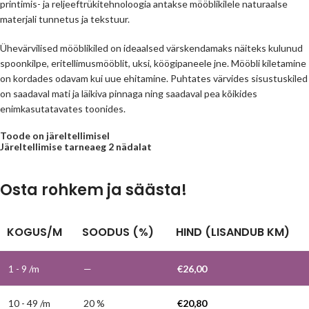
printimis- ja reljeeftrükitehnoloogia antakse mööblikilele naturaalse
materjali tunnetus ja tekstuur.
Ühevärvilised mööblikiled on ideaalsed värskendamaks näiteks kulunud
spoonkilpe, eritellimusmööblit, uksi, köögipaneele jne. Mööbli kiletamine
on kordades odavam kui uue ehitamine. Puhtates värvides sisustuskiled
on saadaval mati ja läikiva pinnaga ning saadaval pea kõikides
enimkasutatavates toonides.
Toode on järeltellimisel
Järeltellimise tarneaeg 2 nädalat
Osta rohkem ja säästa!
KOGUS/M
SOODUS (%)
HIND (LISANDUB KM)
1 - 9
/m
—
€
26,00
10 - 49 /m
20 %
€
20,80