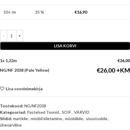
50+ /m
35 %
€
16,90
LISA KORVI
1
x
€
26,00
€
26,00
NG/NF 2038 (Pale Yellow)
Lisa soovinimekirja
Tootekood:
NG/NF2038
Kategooriad:
Pastelsed Toonid
,
SOIF
,
VÄRVID
Sildid:
mattkile
,
mööbli kiletamine
,
mööblikile
,
sisustuskile
,
ühevärviline