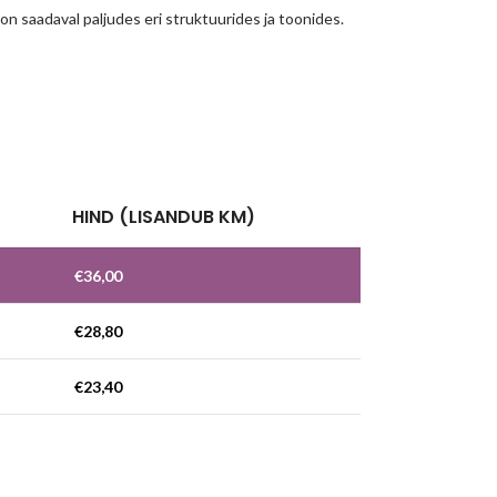
 on saadaval paljudes eri struktuurides ja toonides.
!
HIND (LISANDUB KM)
€
36,00
€
28,80
€
23,40