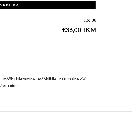
ISA KORVI
€
36,00
€
36,00
e
,
mööbli kiletamine
,
mööblikile
,
naturaalne kivi
kiletamine