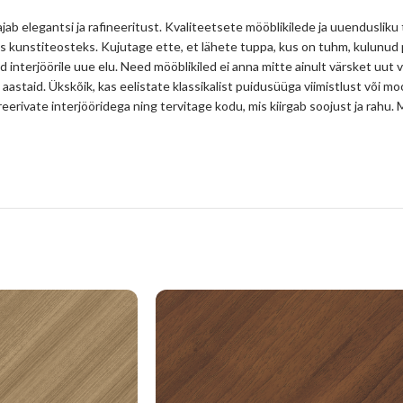
jab elegantsi ja rafineeritust. Kvaliteetsete mööblikilede ja uuendusliku
s kunstiteosteks. Kujutage ette, et lähete tuppa, kus on tuhm, kulunud
d interjöörile uue elu. Need mööblikiled ei anna mitte ainult värsket uut 
 aastaid. Ükskõik, kas eelistate klassikalist puidusüüga viimistlust või mo
spireerivate interjööridega ning tervitage kodu, mis kiirgab soojust ja ra