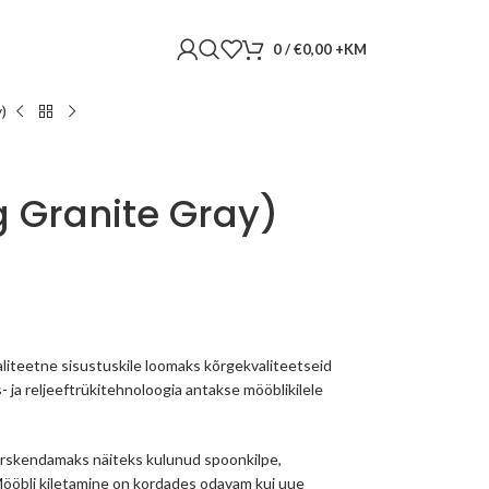
0
/
€
0,00
)
g Granite Gray)
liteetne sisustuskile loomaks kõrgekvaliteetseid
s- ja reljeeftrükitehnoloogia antakse mööblikilele
 värskendamaks näiteks kulunud spoonkilpe,
 Mööbli kiletamine on kordades odavam kui uue