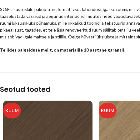
SOiF sisustuskile pakub transformatiivset lahendust igasse ruumi, mis va
taaselustada väsinud ja aegunud interjöörid, muutes need vapustavatek
ruumi luksuslikuks pühamuks, mille rikkalikud toonid ja tekstuurid annava
pikaealisust, tagades, et teie äsja renoveeritud ruum säilitab oma ilu veel
mis sobivad igale maitsele ja stiilile. Öelge hüvasti üksluiste ja mittein
Tellides paigalduse meilt, on materjalile 10 aastane garantii!
Seotud tooted
KUUM
KUUM