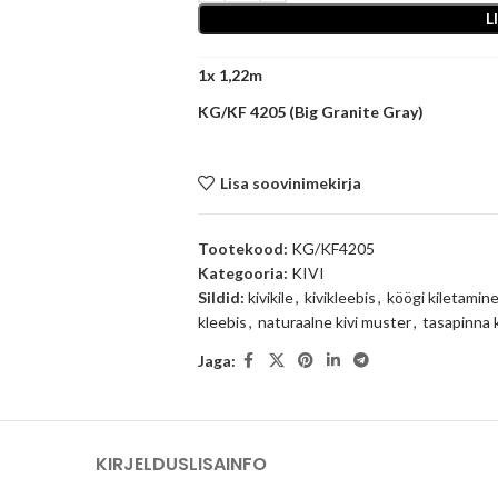
L
1
x
KG/KF 4205 (Big Granite Gray)
Lisa soovinimekirja
Tootekood:
KG/KF4205
Kategooria:
KIVI
Sildid:
kivikile
,
kivikleebis
,
köögi kiletamin
kleebis
,
naturaalne kivi muster
,
tasapinna 
Jaga:
KIRJELDUS
LISAINFO