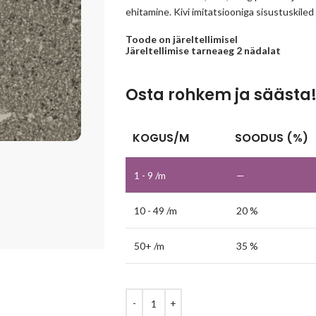
ehitamine. Kivi imitatsiooniga sisustuskiled
Toode on järeltellimisel
Järeltellimise tarneaeg 2 nädalat
Osta rohkem ja säästa
KOGUS/M
SOODUS (%)
1 - 9
/m
—
10 - 49 /m
20 %
50+ /m
35 %