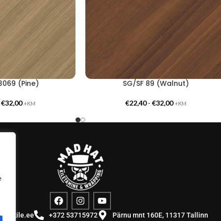
069 (Pine)
SG/SF 89 (Walnut)
-
€
32,00
€
22,40
-
€
32,00
+KM
+KM
e
stuskile.ee
+372 53715972
Pärnu mnt 160E, 11317 Tallinn