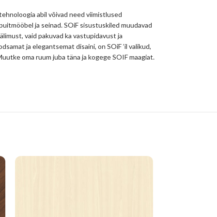
 tehnoloogia abil võivad need viimistlused
 puitmööbel ja seinad. SOiF sisustuskiled muudavad
välimust, vaid pakuvad ka vastupidavust ja
odsamat ja elegantsemat disaini, on SOiF ’il valikud,
hu. Muutke oma ruum juba täna ja kogege SOIF maagiat.