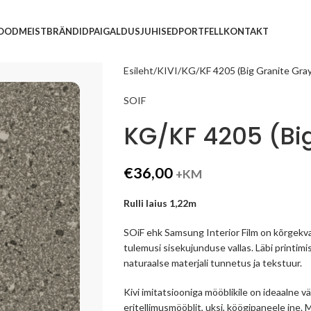
POOD
MEIST
BRÄNDID
PAIGALDUSJUHISED
PORTFELL
KONTAKT
Esileht
KIVI
KG/KF 4205 (Big Granite Gray
SOIF
KG/KF 4205 (Bi
€
36,00
+KM
Rulli laius 1,22m
SOiF ehk Samsung Interior Film on kõrgekva
tulemusi sisekujunduse vallas. Läbi printimi
naturaalse materjali tunnetus ja tekstuur.
Kivi imitatsiooniga mööblikile on ideaalne
eritellimusmööblit, uksi, köögipaneele jne.