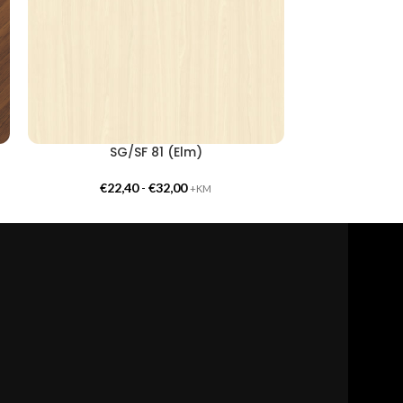
SG/SF 81 (Elm)
SG/
€
22,40
-
€
32,00
€
22,
+KM