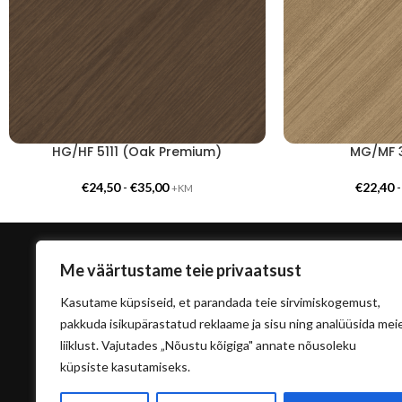
HG/HF 5111 (Oak Premium)
MG/MF 3
€
24,50
-
€
35,00
€
22,40
+KM
Me väärtustame teie privaatsust
Kasutame küpsiseid, et parandada teie sirvimiskogemust,
pakkuda isikupärastatud reklaame ja sisu ning analüüsida mei
liiklust. Vajutades „Nõustu kõigiga" annate nõusoleku
küpsiste kasutamiseks.
info@sisu