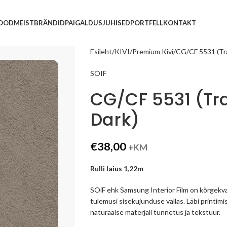
POOD
MEIST
BRÄNDID
PAIGALDUSJUHISED
PORTFELL
KONTAKT
Esileht
KIVI
Premium Kivi
CG/CF 5531 (Tra
SOIF
CG/CF 5531 (Tr
Dark)
€
38,00
+KM
Rulli laius 1,22m
SOiF ehk Samsung Interior Film on kõrgekva
tulemusi sisekujunduse vallas. Läbi printimi
naturaalse materjali tunnetus ja tekstuur.