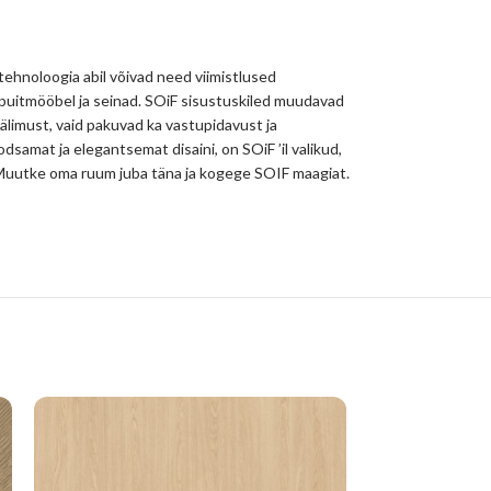
 tehnoloogia abil võivad need viimistlused
 puitmööbel ja seinad. SOiF sisustuskiled muudavad
välimust, vaid pakuvad ka vastupidavust ja
odsamat ja elegantsemat disaini, on SOiF ’il valikud,
hu. Muutke oma ruum juba täna ja kogege SOIF maagiat.