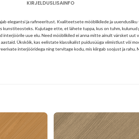
KIRJELDUS
LISAINFO
jab elegantsi ja rafineeritust. Kvaliteetsete mööblikilede ja uuendusliku
s kunstiteosteks. Kujutage ette, et lähete tuppa, kus on tuhm, kulunud
d interjöörile uue elu. Need mööblikiled ei anna mitte ainult värsket uut 
 aastaid. Ükskõik, kas eelistate klassikalist puidusüüga viimistlust või mo
spireerivate interjööridega ning tervitage kodu, mis kiirgab soojust ja ra