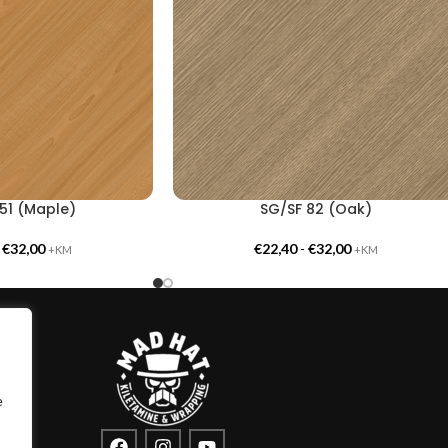
51 (Maple)
SG/SF 82 (Oak)
-
€
32,00
€
22,40
-
€
32,00
+KM
+KM
e