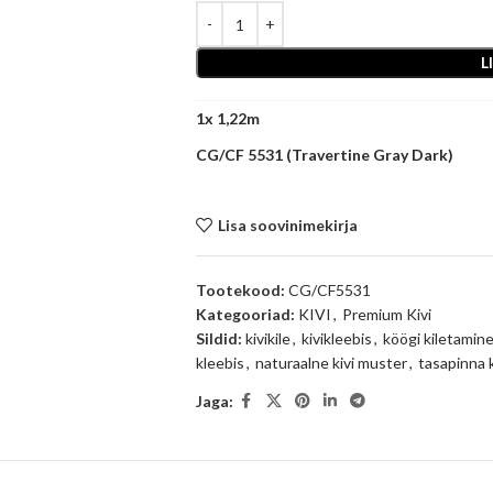
L
1
x
CG/CF 5531 (Travertine Gray Dark)
Lisa soovinimekirja
Tootekood:
CG/CF5531
Kategooriad:
KIVI
,
Premium Kivi
Sildid:
kivikile
,
kivikleebis
,
köögi kiletamin
kleebis
,
naturaalne kivi muster
,
tasapinna 
Jaga: