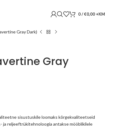
0
/
€
0,00
vertine Gray Dark)
avertine Gray
liteetne sisustuskile loomaks kõrgekvaliteetseid
s- ja reljeeftrükitehnoloogia antakse mööblikilele