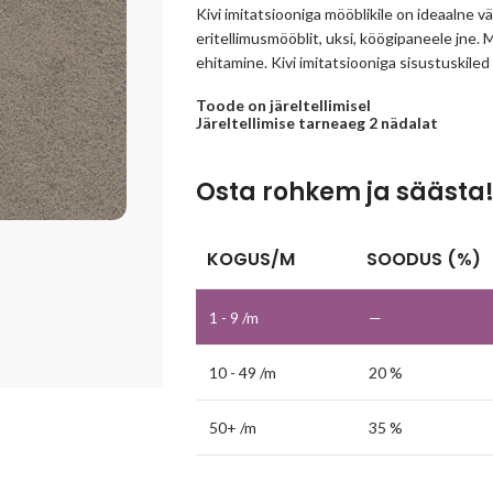
Kivi imitatsiooniga mööblikile on ideaalne
eritellimusmööblit, uksi, köögipaneele jne.
ehitamine. Kivi imitatsiooniga sisustuskiled
Toode on järeltellimisel
Järeltellimise tarneaeg 2 nädalat
Osta rohkem ja säästa
KOGUS/M
SOODUS (%)
1 - 9
/m
—
10 - 49 /m
20 %
50+ /m
35 %