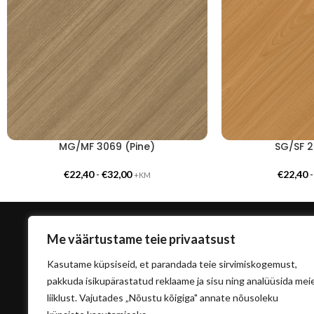
MG/MF 3069 (Pine)
SG/SF 2
€
22,40
-
€
32,00
€
22,40
+KM
Me väärtustame teie privaatsust
Kasutame küpsiseid, et parandada teie sirvimiskogemust,
pakkuda isikupärastatud reklaame ja sisu ning analüüsida mei
liiklust. Vajutades „Nõustu kõigiga" annate nõusoleku