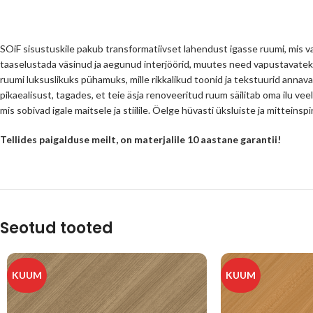
SOiF sisustuskile pakub transformatiivset lahendust igasse ruumi, mis va
taaselustada väsinud ja aegunud interjöörid, muutes need vapustavatek
ruumi luksuslikuks pühamuks, mille rikkalikud toonid ja tekstuurid annava
pikaealisust, tagades, et teie äsja renoveeritud ruum säilitab oma ilu veel
mis sobivad igale maitsele ja stiilile. Öelge hüvasti üksluiste ja mittein
Tellides paigalduse meilt, on materjalile 10 aastane garantii!
Seotud tooted
KUUM
KUUM