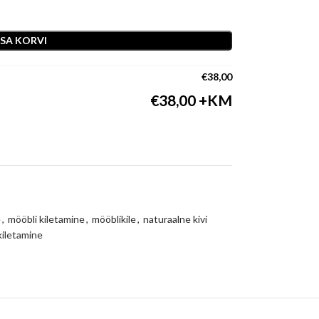
ISA KORVI
€
38,00
€
38,00
e
,
mööbli kiletamine
,
mööblikile
,
naturaalne kivi
kiletamine