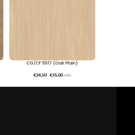
CG/CF 5517 (Oak Plain)
EG/EF 6
€
24,50
-
€
35,00
€
23,
+KM