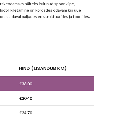
 värskendamaks näiteks kulunud spoonkilpe,
 Mööbli kiletamine on kordades odavam kui uue
 on saadaval paljudes eri struktuurides ja toonides.
!
HIND (LISANDUB KM)
€
38,00
€
30,40
€
24,70