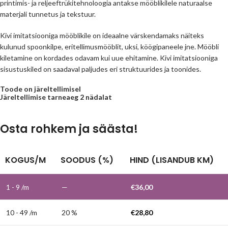
printimis- ja reljeeftrükitehnoloogia antakse mööblikilele naturaalse
materjali tunnetus ja tekstuur.
Kivi imitatsiooniga mööblikile on ideaalne värskendamaks näiteks
kulunud spoonkilpe, eritellimusmööblit, uksi, köögipaneele jne. Mööbli
kiletamine on kordades odavam kui uue ehitamine. Kivi imitatsiooniga
sisustuskiled on saadaval paljudes eri struktuurides ja toonides.
Toode on järeltellimisel
Järeltellimise tarneaeg 2 nädalat
Osta rohkem ja säästa!
KOGUS/M
SOODUS (%)
HIND (LISANDUB KM)
1 - 9
/m
—
€
36,00
10 - 49 /m
20 %
€
28,80