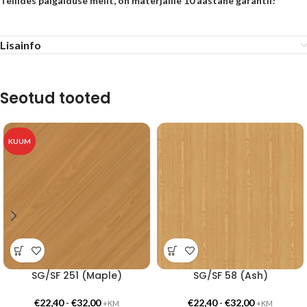
Tellides paigalduse meilt, on materjalile 10 aastane garantii!
Lisainfo
Seotud tooted
KUUM
SG/SF 251 (Maple)
SG/SF 58 (Ash)
€
22,40
-
€
32,00
€
22,40
-
€
32,00
+KM
+KM