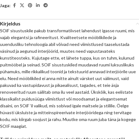
Jaga:
Kirjeldus
SOiF sisustuskile pakub transformatiivset lahendust igasse ruumi, mis
vajab elegantsi ja rafineeritust. Kvaliteetsete mööblikilede ja
uuendusliku tehnoloogia abil võivad need viimistlused taaselustada
väsinud ja aegunud interjöörid, muutes need vapustavateks
kunstiteosteks. Kujutage ette, et lähete tuppa, kus on tuhm, kulunud
puitmööbel ja seinad. SOiF sisustuskiled muudavad ruumi luksuslikuks
pühamuks, mille rikkalikud toonid ja tekstuurid annavad interjöörile uue
elu. Need mööblikiled ei anna mitte ainult värsket uut välimust, vaid
pakuvad ka vastupidavust ja pikaealisust, tagades, et teie äsja
renoveeritud ruum säilitab oma ilu veel aastaid. Ükskõik, kas eelistate
klassikalist puidusüüga viimistlust või moodsamat ja elegantsemat
disaini, on SOiF ’il valikud, mis sobivad igale maitsele ja stiilile. Öelge
hüvasti üksluiste ja mitteinspireerivate interjööridega ning tervitage
kodu, mis kiirgab soojust ja rahu. Muutke oma ruum juba täna ja kogege
SOIF maagiat.