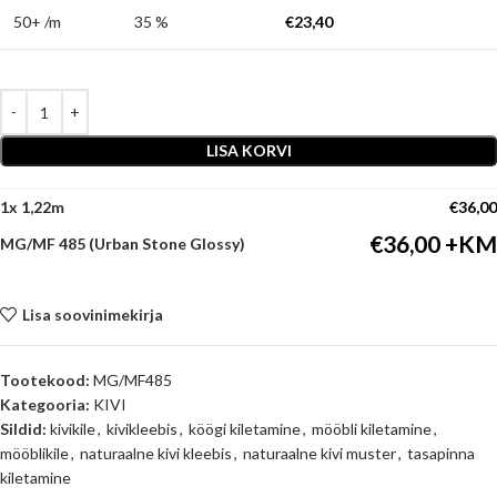
50+ /m
35 %
€
23,40
LISA KORVI
1
x
€
36,00
€
36,00
MG/MF 485 (Urban Stone Glossy)
Lisa soovinimekirja
Tootekood:
MG/MF485
Kategooria:
KIVI
Sildid:
kivikile
,
kivikleebis
,
köögi kiletamine
,
mööbli kiletamine
,
mööblikile
,
naturaalne kivi kleebis
,
naturaalne kivi muster
,
tasapinna
kiletamine