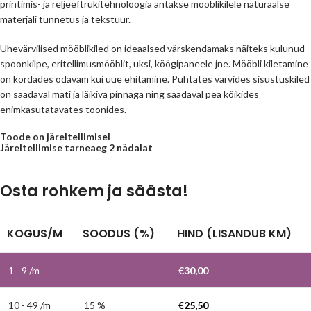
printimis- ja reljeeftrükitehnoloogia antakse mööblikilele naturaalse
materjali tunnetus ja tekstuur.
Ühevärvilised mööblikiled on ideaalsed värskendamaks näiteks kulunud
spoonkilpe, eritellimusmööblit, uksi, köögipaneele jne. Mööbli kiletamine
on kordades odavam kui uue ehitamine. Puhtates värvides sisustuskiled
on saadaval mati ja läikiva pinnaga ning saadaval pea kõikides
enimkasutatavates toonides.
Toode on järeltellimisel
Järeltellimise tarneaeg 2 nädalat
Osta rohkem ja säästa!
KOGUS/M
SOODUS (%)
HIND (LISANDUB KM)
1 - 9
/m
—
€
30,00
10 - 49 /m
15 %
€
25,50