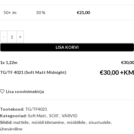
50+ /m
30 %
€
21,00
LISA KORVI
1
x
€
30,00
€
30,00
TG/TF 4021 (Soft Matt Midnight)
Lisa soovinimekirja
Tootekood:
TG/TF4021
Kategooriad:
Soft Matt
,
SOIF
,
VÄRVID
Sildid:
mattkile
,
mööbli kiletamine
,
mööblikile
,
sisustuskile
,
ühevärviline