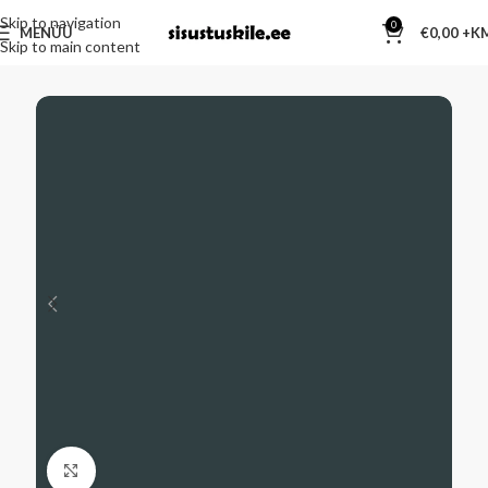
Skip to navigation
0
MENÜÜ
€
0,00
Skip to main content
Kliki suurendamiseks