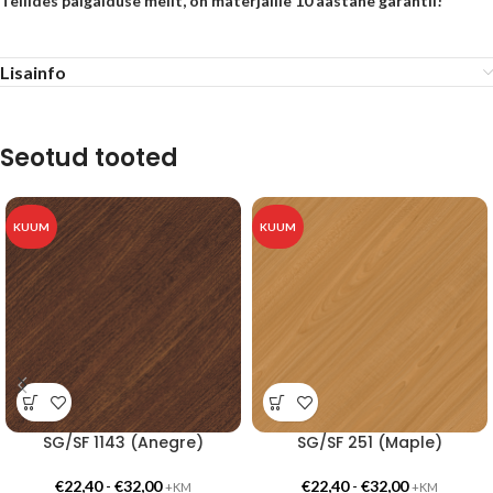
Tellides paigalduse meilt, on materjalile 10 aastane garantii!
Lisainfo
Seotud tooted
KUUM
KUUM
SG/SF 1143 (Anegre)
SG/SF 251 (Maple)
€
22,40
-
€
32,00
€
22,40
-
€
32,00
+KM
+KM