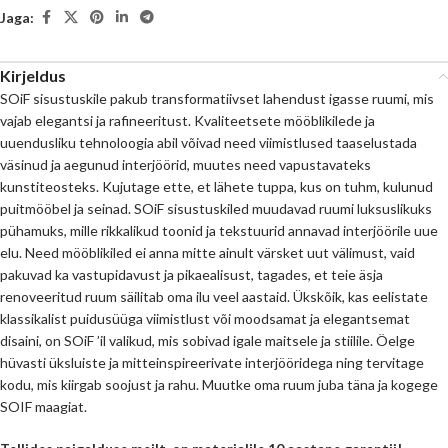
Jaga:
Kirjeldus
SOiF sisustuskile pakub transformatiivset lahendust igasse ruumi, mis
vajab elegantsi ja rafineeritust. Kvaliteetsete mööblikilede ja
uuendusliku tehnoloogia abil võivad need viimistlused taaselustada
väsinud ja aegunud interjöörid, muutes need vapustavateks
kunstiteosteks. Kujutage ette, et lähete tuppa, kus on tuhm, kulunud
puitmööbel ja seinad. SOiF sisustuskiled muudavad ruumi luksuslikuks
pühamuks, mille rikkalikud toonid ja tekstuurid annavad interjöörile uue
elu. Need mööblikiled ei anna mitte ainult värsket uut välimust, vaid
pakuvad ka vastupidavust ja pikaealisust, tagades, et teie äsja
renoveeritud ruum säilitab oma ilu veel aastaid. Ükskõik, kas eelistate
klassikalist puidusüüga viimistlust või moodsamat ja elegantsemat
disaini, on SOiF ’il valikud, mis sobivad igale maitsele ja stiilile. Öelge
hüvasti üksluiste ja mitteinspireerivate interjööridega ning tervitage
kodu, mis kiirgab soojust ja rahu. Muutke oma ruum juba täna ja kogege
SOIF maagiat.