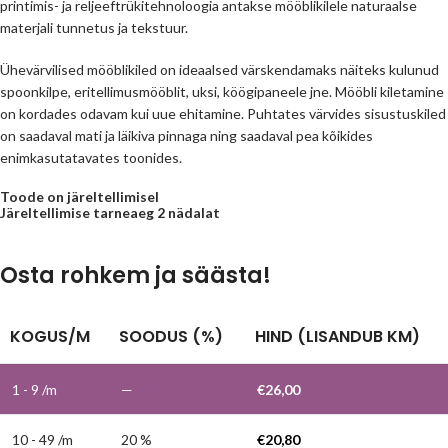
printimis- ja reljeeftrükitehnoloogia antakse mööblikilele naturaalse
materjali tunnetus ja tekstuur.
Ühevärvilised mööblikiled on ideaalsed värskendamaks näiteks kulunud
spoonkilpe, eritellimusmööblit, uksi, köögipaneele jne. Mööbli kiletamine
on kordades odavam kui uue ehitamine. Puhtates värvides sisustuskiled
on saadaval mati ja läikiva pinnaga ning saadaval pea kõikides
enimkasutatavates toonides.
Toode on järeltellimisel
Järeltellimise tarneaeg 2 nädalat
Osta rohkem ja säästa!
KOGUS/M
SOODUS (%)
HIND (LISANDUB KM)
1 - 9
/m
—
€
26,00
10 - 49 /m
20 %
€
20,80