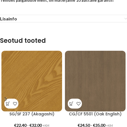
Tellides paigalduse meilt, on materjalile 10 aastane garantii!
Lisainfo
Seotud tooted
SG/SF 237 (Akagashi)
CG/CF 5501 (Oak English)
€
22,40
-
€
32,00
€
24,50
-
€
35,00
+KM
+KM