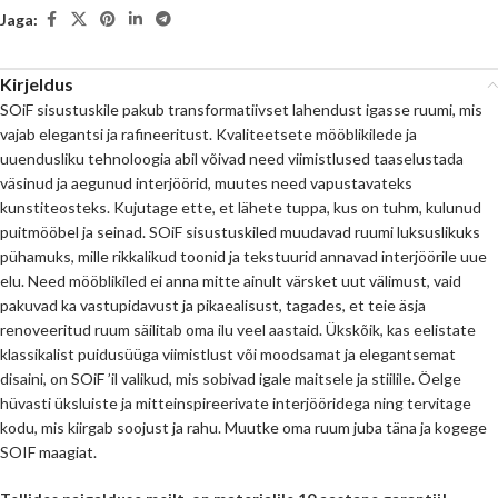
Jaga:
Kirjeldus
SOiF sisustuskile pakub transformatiivset lahendust igasse ruumi, mis
vajab elegantsi ja rafineeritust. Kvaliteetsete mööblikilede ja
uuendusliku tehnoloogia abil võivad need viimistlused taaselustada
väsinud ja aegunud interjöörid, muutes need vapustavateks
kunstiteosteks. Kujutage ette, et lähete tuppa, kus on tuhm, kulunud
puitmööbel ja seinad. SOiF sisustuskiled muudavad ruumi luksuslikuks
pühamuks, mille rikkalikud toonid ja tekstuurid annavad interjöörile uue
elu. Need mööblikiled ei anna mitte ainult värsket uut välimust, vaid
pakuvad ka vastupidavust ja pikaealisust, tagades, et teie äsja
renoveeritud ruum säilitab oma ilu veel aastaid. Ükskõik, kas eelistate
klassikalist puidusüüga viimistlust või moodsamat ja elegantsemat
disaini, on SOiF ’il valikud, mis sobivad igale maitsele ja stiilile. Öelge
hüvasti üksluiste ja mitteinspireerivate interjööridega ning tervitage
kodu, mis kiirgab soojust ja rahu. Muutke oma ruum juba täna ja kogege
SOIF maagiat.