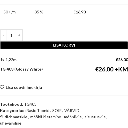
50+ /m
35 %
€
16,90
LISA KORVI
1
x
€
26,00
€
26,00
TG 403 (Glossy White)
Lisa soovinimekirja
Tootekood:
TG403
Kategooriad:
Basic Toonid
,
SOIF
,
VÄRVID
Sildid:
mattkile
,
mööbli kiletamine
,
mööblikile
,
sisustuskile
,
ühevärviline