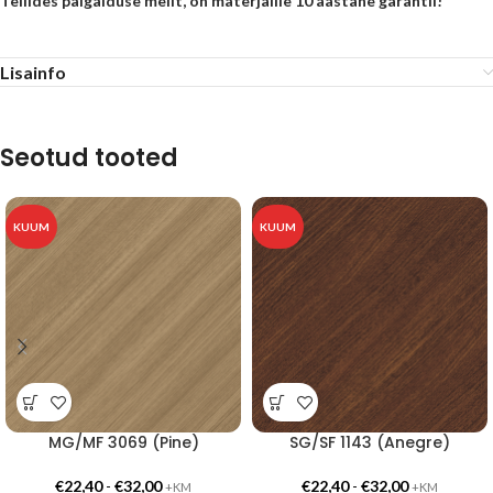
Tellides paigalduse meilt, on materjalile 10 aastane garantii!
Lisainfo
Seotud tooted
KUUM
KUUM
MG/MF 3069 (Pine)
SG/SF 1143 (Anegre)
€
22,40
-
€
32,00
€
22,40
-
€
32,00
+KM
+KM