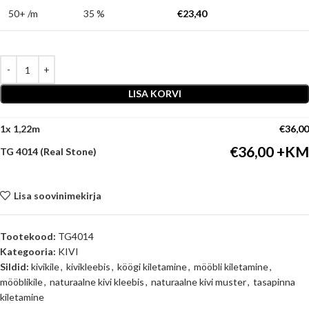
50+ /m
35 %
€
23,40
LISA KORVI
1
x
€
36,00
€
36,00
TG 4014 (Real Stone)
Lisa soovinimekirja
Tootekood:
TG4014
Kategooria:
KIVI
Sildid:
kivikile
,
kivikleebis
,
köögi kiletamine
,
mööbli kiletamine
,
mööblikile
,
naturaalne kivi kleebis
,
naturaalne kivi muster
,
tasapinna
kiletamine