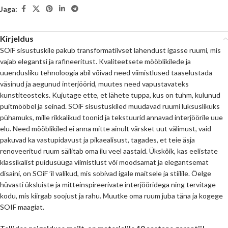
Jaga:
Kirjeldus
SOiF sisustuskile pakub transformatiivset lahendust igasse ruumi, mis
vajab elegantsi ja rafineeritust. Kvaliteetsete mööblikilede ja
uuendusliku tehnoloogia abil võivad need viimistlused taaselustada
väsinud ja aegunud interjöörid, muutes need vapustavateks
kunstiteosteks. Kujutage ette, et lähete tuppa, kus on tuhm, kulunud
puitmööbel ja seinad. SOiF sisustuskiled muudavad ruumi luksuslikuks
pühamuks, mille rikkalikud toonid ja tekstuurid annavad interjöörile uue
elu. Need mööblikiled ei anna mitte ainult värsket uut välimust, vaid
pakuvad ka vastupidavust ja pikaealisust, tagades, et teie äsja
renoveeritud ruum säilitab oma ilu veel aastaid. Ükskõik, kas eelistate
klassikalist puidusüüga viimistlust või moodsamat ja elegantsemat
disaini, on SOiF ’il valikud, mis sobivad igale maitsele ja stiilile. Öelge
hüvasti üksluiste ja mitteinspireerivate interjööridega ning tervitage
kodu, mis kiirgab soojust ja rahu. Muutke oma ruum juba täna ja kogege
SOIF maagiat.