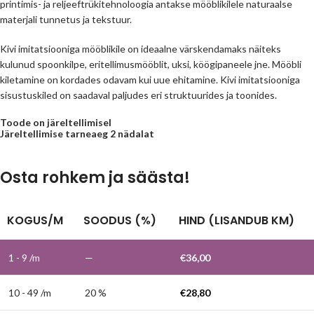
printimis- ja reljeeftrükitehnoloogia antakse mööblikilele naturaalse
materjali tunnetus ja tekstuur.
Kivi imitatsiooniga mööblikile on ideaalne värskendamaks näiteks
kulunud spoonkilpe, eritellimusmööblit, uksi, köögipaneele jne. Mööbli
kiletamine on kordades odavam kui uue ehitamine. Kivi imitatsiooniga
sisustuskiled on saadaval paljudes eri struktuurides ja toonides.
Toode on järeltellimisel
Järeltellimise tarneaeg 2 nädalat
Osta rohkem ja säästa!
KOGUS/M
SOODUS (%)
HIND (LISANDUB KM)
1 - 9
/m
—
€
36,00
10 - 49 /m
20 %
€
28,80