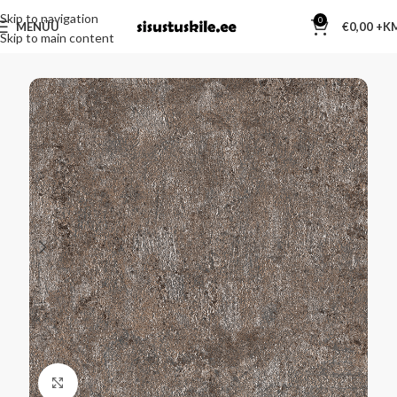
Skip to navigation
0
MENÜÜ
€
0,00
Skip to main content
Kliki suurendamiseks