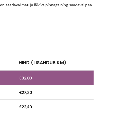
n saadaval mati ja läikiva pinnaga ning saadaval pea
!
HIND (LISANDUB KM)
€
32,00
€
27,20
€
22,40