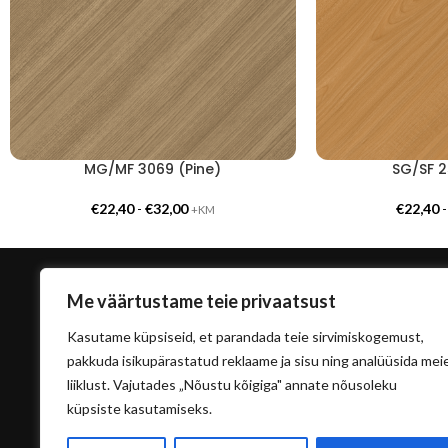
MG/MF 3069 (Pine)
SG/SF 2
€
22,40
-
€
32,00
€
22,40
+KM
Me väärtustame teie privaatsust
Kasutame küpsiseid, et parandada teie sirvimiskogemust,
pakkuda isikupärastatud reklaame ja sisu ning analüüsida mei
liiklust. Vajutades „Nõustu kõigiga" annate nõusoleku
küpsiste kasutamiseks.
info@sisu