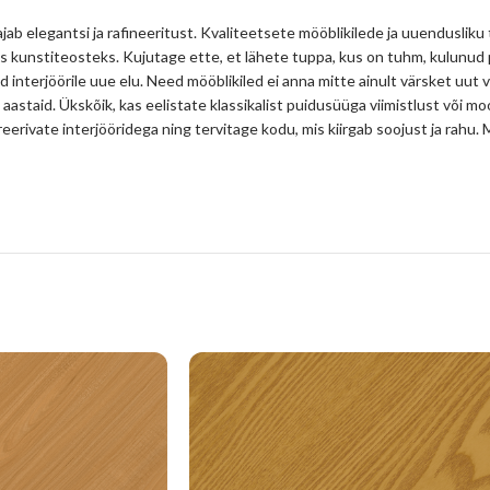
jab elegantsi ja rafineeritust. Kvaliteetsete mööblikilede ja uuendusliku
s kunstiteosteks. Kujutage ette, et lähete tuppa, kus on tuhm, kulunud
d interjöörile uue elu. Need mööblikiled ei anna mitte ainult värsket uut 
 aastaid. Ükskõik, kas eelistate klassikalist puidusüüga viimistlust või mo
spireerivate interjööridega ning tervitage kodu, mis kiirgab soojust ja ra