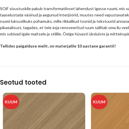
SOiF sisustuskile pakub transformatiivset lahendust igasse ruumi, mis va
taaselustada väsinud ja aegunud interjöörid, muutes need vapustavatek
ruumi luksuslikuks pühamuks, mille rikkalikud toonid ja tekstuurid annava
pikaealisust, tagades, et teie äsja renoveeritud ruum säilitab oma ilu veel
mis sobivad igale maitsele ja stiilile. Öelge hüvasti üksluiste ja mittein
Tellides paigalduse meilt, on materjalile 10 aastane garantii!
Seotud tooted
KUUM
KUUM