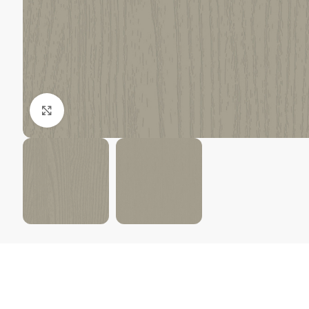
Kliki suurendamiseks