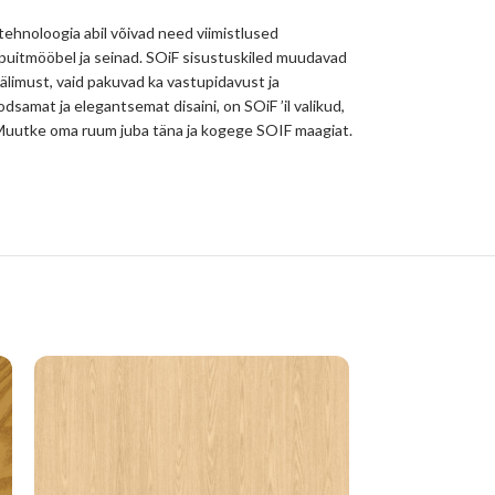
 tehnoloogia abil võivad need viimistlused
 puitmööbel ja seinad. SOiF sisustuskiled muudavad
välimust, vaid pakuvad ka vastupidavust ja
odsamat ja elegantsemat disaini, on SOiF ’il valikud,
hu. Muutke oma ruum juba täna ja kogege SOIF maagiat.