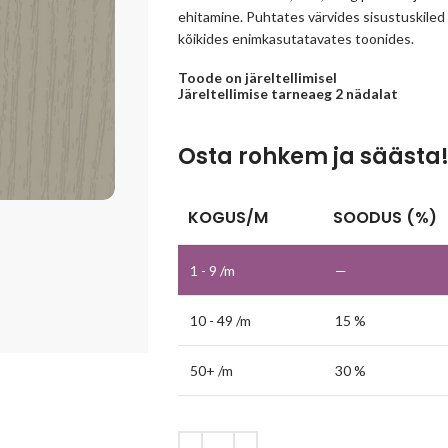
ehitamine. Puhtates värvides sisustuskiled o
kõikides enimkasutatavates toonides.
Toode on järeltellimisel
Järeltellimise tarneaeg 2 nädalat
Osta rohkem ja säästa
KOGUS/M
SOODUS (%)
1 - 9
/m
—
10 - 49 /m
15 %
50+ /m
30 %