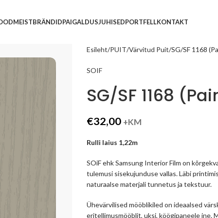
POOD
MEIST
BRÄNDID
PAIGALDUSJUHISED
PORTFELL
KONTAKT
Esileht
PUIT
Värvitud Puit
SG/SF 1168 (P
SOIF
SG/SF 1168 (Pa
€
32,00
+KM
Rulli laius 1,22m
SOiF ehk Samsung Interior Film on kõrgekva
tulemusi sisekujunduse vallas. Läbi printimi
naturaalse materjali tunnetus ja tekstuur.
Ühevärvilised mööblikiled on ideaalsed vär
eritellimusmööblit, uksi, köögipaneele jne.