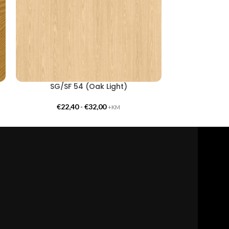
SG/SF 54 (Oak Light)
CG/CF 55
€
22,40
-
€
32,00
€
24,
+KM