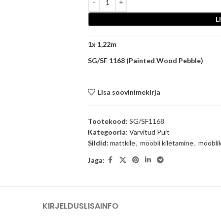
L
1
x
SG/SF 1168 (Painted Wood Pebble)
Lisa soovinimekirja
Tootekood:
SG/SF1168
Kategooria:
Värvitud Puit
Sildid:
mattkile
,
mööbli kiletamine
,
mööblik
Jaga:
KIRJELDUS
LISAINFO