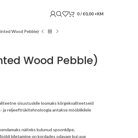
0
/
€
0,00
ainted Wood Pebble)
inted Wood Pebble)
liteetne sisustuskile loomaks kõrgekvaliteetseid
s- ja reljeeftrükitehnoloogia antakse mööblikilele
skendamaks näiteks kulunud spoonkilpe,
 Mööbli kiletamine on kordades odavam kui uue