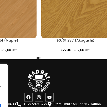
51 (Maple)
SG/SF 237 (Akagashi)
-
€
32,00
€
22,40
-
€
32,00
+KM
+KM
e
stuskile.ee
+372 53715972
Pärnu mnt 160E, 11317 Tallinn