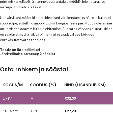
printimis- ja reljeeftrükitehnoloogia antakse mööblikilele naturaalse
materjali tunnetus ja tekstuur.
Ühevärvilised mööblikiled on ideaalsed värskendamaks näiteks kulunud
spoonkilpe, eritellimusmööblit, uksi, köögipaneele jne. Mööbli kiletamine
on kordades odavam kui uue ehitamine. Puhtates värvides sisustuskiled
on saadaval mati ja läikiva pinnaga ning saadaval pea kõikides
enimkasutatavates toonides.
Toode on järeltellimisel
Järeltellimise tarneaeg 2 nädalat
Osta rohkem ja säästa!
KOGUS/M
SOODUS (%)
HIND (LISANDUB KM)
1 - 9
/m
—
€
32,00
10 - 49 /m
15 %
€
27,20