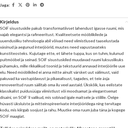
Jaga:
Kirjeldus
SOiF sisustuskile pakub transformatiivset lahendust igasse ruumi, mis
vajab elegantsi ja rafineeritust. Kvaliteetsete mööblikilede ja
uuendusliku tehnoloogia abil võivad need viimistlused taaselustada
väsinud ja aegunud interjöörid, muutes need vapustavateks
kunstiteosteks. Kujutage ette, et lähete tuppa, kus on tuhm, kulunud
puitmööbel ja seinad. SOiF sisustuskiled muudavad ruumi luksuslikuks
pühamuks, mille rikkalikud toonid ja tekstuurid annavad interjöörile uue
elu. Need mööblikiled ei anna mitte ainult värsket uut välimust, vaid
pakuvad ka vastupidavust ja pikaealisust, tagades, et teie äsja
renoveeritud ruum säilitab oma ilu veel aastaid. Ükskõik, kas eelistate
klassikalist puidusüüga viimistlust või moodsamat ja elegantsemat
disaini, on SOiF ’il valikud, mis sobivad igale maitsele ja stiilile. Öelge
hüvasti üksluiste ja mitteinspireerivate interjööridega ning tervitage
kodu, mis kiirgab soojust ja rahu. Muutke oma ruum juba täna ja kogege
SOIF maagiat.