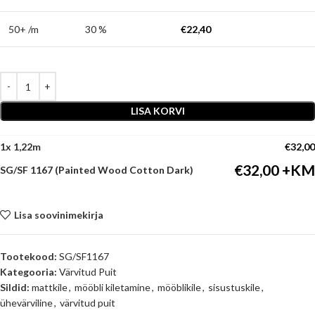
50+ /m
30 %
€
22,40
LISA KORVI
1
x
€
32,00
€
32,00
SG/SF 1167 (Painted Wood Cotton Dark)
Lisa soovinimekirja
Tootekood:
SG/SF1167
Kategooria:
Värvitud Puit
Sildid:
mattkile
,
mööbli kiletamine
,
mööblikile
,
sisustuskile
,
ühevärviline
,
värvitud puit