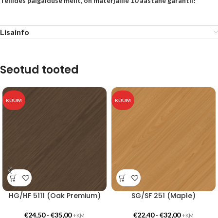
Tellides paigalduse meilt, on materjalile 10 aastane garantii!
Lisainfo
Seotud tooted
KUUM
KUUM
HG/HF 5111 (Oak Premium)
SG/SF 251 (Maple)
€
24,50
-
€
35,00
€
22,40
-
€
32,00
+KM
+KM