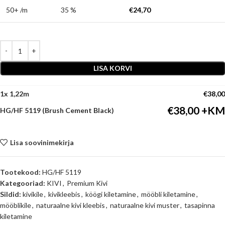
50+ /m
35 %
€
24,70
LISA KORVI
1
x
€
38,00
€
38,00
HG/HF 5119 (Brush Cement Black)
Lisa soovinimekirja
Tootekood:
HG/HF 5119
Kategooriad:
KIVI
,
Premium Kivi
Sildid:
kivikile
,
kivikleebis
,
köögi kiletamine
,
mööbli kiletamine
,
mööblikile
,
naturaalne kivi kleebis
,
naturaalne kivi muster
,
tasapinna
kiletamine