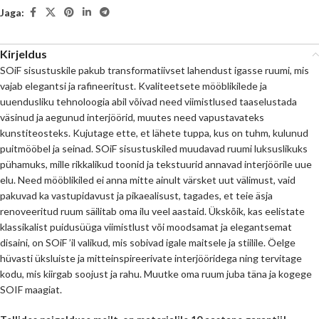
Jaga:
Kirjeldus
SOiF sisustuskile pakub transformatiivset lahendust igasse ruumi, mis
vajab elegantsi ja rafineeritust. Kvaliteetsete mööblikilede ja
uuendusliku tehnoloogia abil võivad need viimistlused taaselustada
väsinud ja aegunud interjöörid, muutes need vapustavateks
kunstiteosteks. Kujutage ette, et lähete tuppa, kus on tuhm, kulunud
puitmööbel ja seinad. SOiF sisustuskiled muudavad ruumi luksuslikuks
pühamuks, mille rikkalikud toonid ja tekstuurid annavad interjöörile uue
elu. Need mööblikiled ei anna mitte ainult värsket uut välimust, vaid
pakuvad ka vastupidavust ja pikaealisust, tagades, et teie äsja
renoveeritud ruum säilitab oma ilu veel aastaid. Ükskõik, kas eelistate
klassikalist puidusüüga viimistlust või moodsamat ja elegantsemat
disaini, on SOiF ’il valikud, mis sobivad igale maitsele ja stiilile. Öelge
hüvasti üksluiste ja mitteinspireerivate interjööridega ning tervitage
kodu, mis kiirgab soojust ja rahu. Muutke oma ruum juba täna ja kogege
SOIF maagiat.