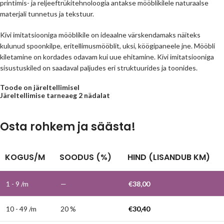
printimis- ja reljeeftrükitehnoloogia antakse mööblikilele naturaalse
materjali tunnetus ja tekstuur.
Kivi imitatsiooniga mööblikile on ideaalne värskendamaks näiteks
kulunud spoonkilpe, eritellimusmööblit, uksi, köögipaneele jne. Mööbli
kiletamine on kordades odavam kui uue ehitamine. Kivi imitatsiooniga
sisustuskiled on saadaval paljudes eri struktuurides ja toonides.
Toode on järeltellimisel
Järeltellimise tarneaeg 2 nädalat
Osta rohkem ja säästa!
KOGUS/M
SOODUS (%)
HIND (LISANDUB KM)
1 - 9
/m
—
€
38,00
10 - 49 /m
20 %
€
30,40