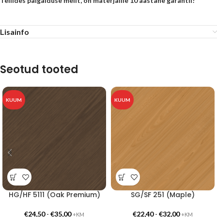
Tellides paigalduse meilt, on materjalile 10 aastane garantii!
Lisainfo
Seotud tooted
KUUM
KUUM
HG/HF 5111 (Oak Premium)
SG/SF 251 (Maple)
€
24,50
-
€
35,00
€
22,40
-
€
32,00
+KM
+KM