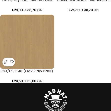
€
24,30
-
€
38,70
€
24,30
-
€
38,70
+KM
+KM
CG/CF 5518 (Oak Plain Dark)
€
24,50
-
€
35,00
+KM