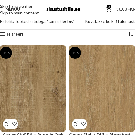
Skip to navigation
0
MENÜÜ
€
0,00
Skip to main content
Esileht
Tooted siltidega “tamm kleebis”
Kuvatakse kõik 3 tulemust
Filtreeri
-10%
-10%
Cover Styl’ F4 – Bucolic Oak
Cover Styl’ NF43 – Bleached Bronze Oak