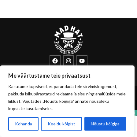
info@sisustuskile.ee
+372 53715972
Me väärtustame teie privaatsust
Pärnu mnt 160E, 11317 Tallinn
Kasutame küpsiseid, et parandada teie sirvimiskogemust,
Copyright
sisustuskile.ee
© 2026
pakkuda isikupärastatud reklaame ja sisu ning analüüsida meie
Privaatsuspoliitika
Müügitingimused
liiklust. Vajutades „Nõustu kõigiga" annate nõusoleku
küpsiste kasutamiseks.
Kohanda
Keeldu kõigist
Nõustu kõigiga
0
Pood
Filtrid
Soovikorv
Ostukorvi
Minu konto