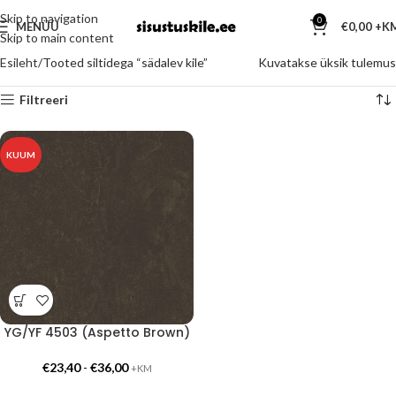
Skip to navigation
0
MENÜÜ
€
0,00
Skip to main content
Esileht
Tooted siltidega “sädalev kile”
Kuvatakse üksik tulemus
Filtreeri
KUUM
YG/YF 4503 (Aspetto Brown)
€
23,40
-
€
36,00
+KM