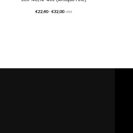
€
22,40
-
€
32,00
+KM