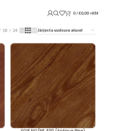
0
/
€
0,00
18
24
SOIF NG/NF 400 (Antique Pine)