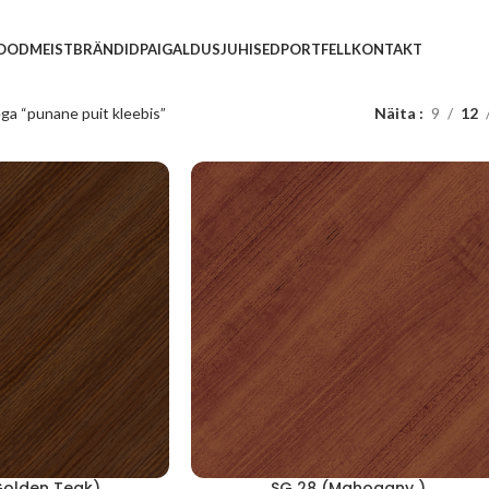
POOD
MEIST
BRÄNDID
PAIGALDUSJUHISED
PORTFELL
KONTAKT
ega “punane puit kleebis”
Näita
9
12
Golden Teak)
SG 28 (Mahogany )