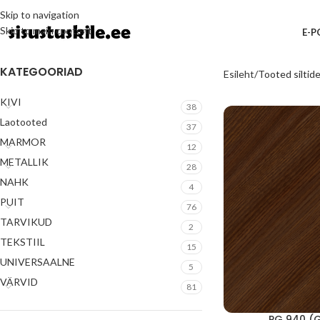
Skip to navigation
Skip to main content
E-
KATEGOORIAD
Esileht
Tooted siltid
KIVI
38
Laotooted
37
MARMOR
12
METALLIK
28
NAHK
4
PUIT
76
TARVIKUD
2
TEKSTIIL
15
UNIVERSAALNE
5
VÄRVID
81
PG 940 (