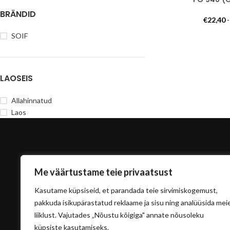
BRÄNDID
€
22,40
SOIF
LAOSEIS
Allahinnatud
Laos
Me väärtustame teie privaatsust
Kasutame küpsiseid, et parandada teie sirvimiskogemust,
pakkuda isikupärastatud reklaame ja sisu ning analüüsida mei
liiklust. Vajutades „Nõustu kõigiga" annate nõusoleku
info@sisu
küpsiste kasutamiseks.