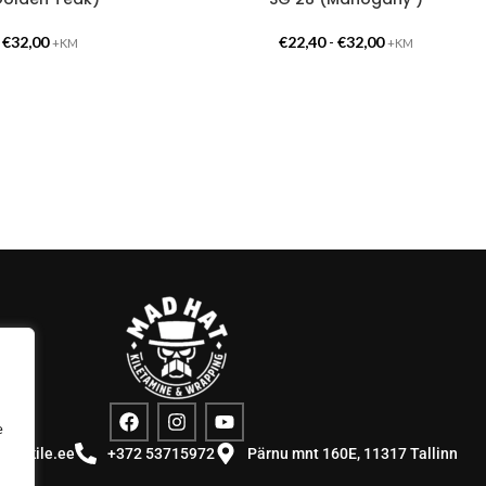
-
€
32,00
€
22,40
-
€
32,00
+KM
+KM
e
stuskile.ee
+372 53715972
Pärnu mnt 160E, 11317 Tallinn