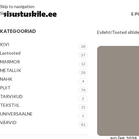
Skip to navigation
Skip to main content
E-
KATEGOORIAD
Esileht
Tooted siltide
KIVI
38
Laotooted
37
MARMOR
12
METALLIK
28
NAHK
4
PUIT
76
TARVIKUD
2
TEKSTIIL
15
UNIVERSAALNE
5
VÄRVID
81
NG/NF 2036 