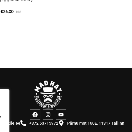
-
€
26,00
+KM
e
stuskile.ee
+372 53715972
Pärnu mnt 160E, 11317 Tallinn