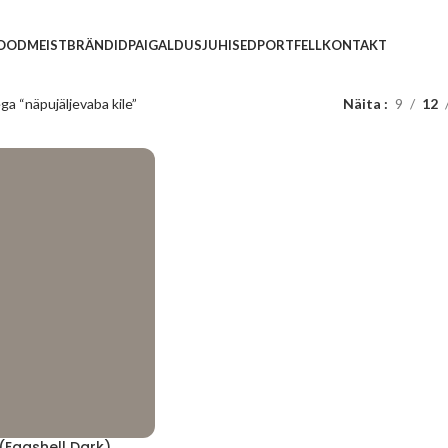
POOD
MEIST
BRÄNDID
PAIGALDUSJUHISED
PORTFELL
KONTAKT
ga “näpujäljevaba kile”
Näita
9
12
(Eggshell Dark)