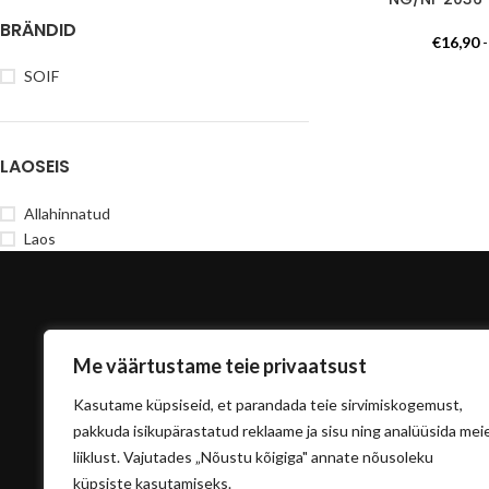
BRÄNDID
€
16,90
SOIF
LAOSEIS
Allahinnatud
Laos
Me väärtustame teie privaatsust
Kasutame küpsiseid, et parandada teie sirvimiskogemust,
pakkuda isikupärastatud reklaame ja sisu ning analüüsida mei
liiklust. Vajutades „Nõustu kõigiga" annate nõusoleku
info@sisu
küpsiste kasutamiseks.