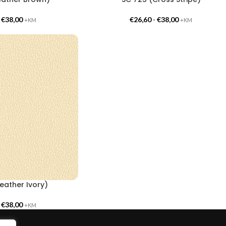
-
€
38,00
€
26,60
-
€
38,00
+KM
+KM
eather Ivory)
-
€
38,00
+KM