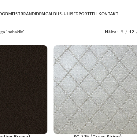
POOD
MEIST
BRÄNDID
PAIGALDUSJUHISED
PORTFELL
KONTAKT
ga “nahakile”
Näita
9
12
eather Brown)
SC 725 (Cross Stripe)