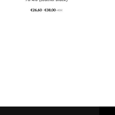
€
26,60
-
€
38,00
+KM