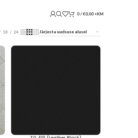
0
/
€
0,00
18
24
TG 410 (Leather Black)