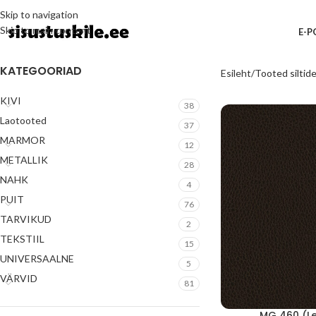
Skip to navigation
Skip to main content
E-
KATEGOORIAD
Esileht
Tooted siltide
KIVI
38
Laotooted
37
MARMOR
12
METALLIK
28
NAHK
4
PUIT
76
TARVIKUD
2
TEKSTIIL
15
UNIVERSAALNE
5
VÄRVID
81
MG 460 (L