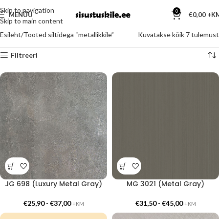
Skip to navigation
0
MENÜÜ
€
0,00
Skip to main content
Esileht
Tooted siltidega “metallikkile”
Kuvatakse kõik 7 tulemust
Filtreeri
JG 698 (Luxury Metal Gray)
MG 3021 (Metal Gray)
€
25,90
-
€
37,00
€
31,50
-
€
45,00
+KM
+KM