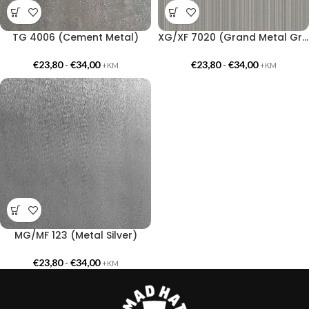
TG 4006 (Cement Metal)
XG/XF 7020 (Grand Metal Gray)
€
23,80
-
€
34,00
€
23,80
-
€
34,00
+KM
+KM
MG/MF 123 (Metal Silver)
€
23,80
-
€
34,00
+KM