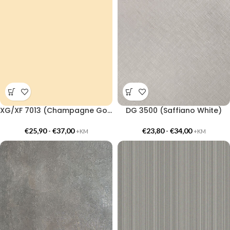
XG/XF 7013 (Champagne Gold Premium)
DG 3500 (Saffiano White)
€
25,90
-
€
37,00
€
23,80
-
€
34,00
+KM
+KM