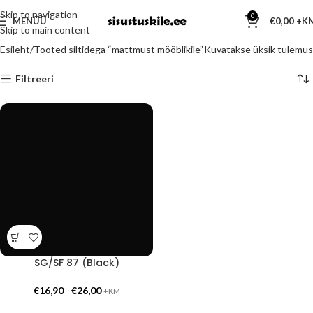
Skip to navigation
0
MENÜÜ
€
0,00
Skip to main content
Esileht
Tooted siltidega “mattmust mööblikile”
Kuvatakse üksik tulemus
Filtreeri
SG/SF 87 (Black)
€
16,90
-
€
26,00
+KM