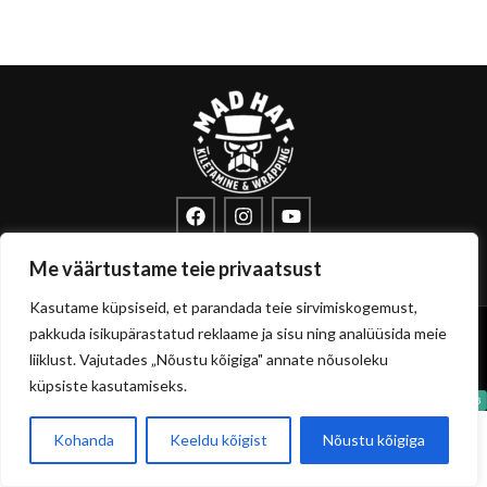
info@sisustuskile.ee
+372 53715972
Me väärtustame teie privaatsust
Pärnu mnt 160E, 11317 Tallinn
Kasutame küpsiseid, et parandada teie sirvimiskogemust,
Copyright
sisustuskile.ee
© 2026
pakkuda isikupärastatud reklaame ja sisu ning analüüsida meie
Privaatsuspoliitika
Müügitingimused
liiklust. Vajutades „Nõustu kõigiga" annate nõusoleku
küpsiste kasutamiseks.
Kohanda
Keeldu kõigist
Nõustu kõigiga
0
Pood
Filtrid
Soovikorv
Ostukorvi
Minu konto