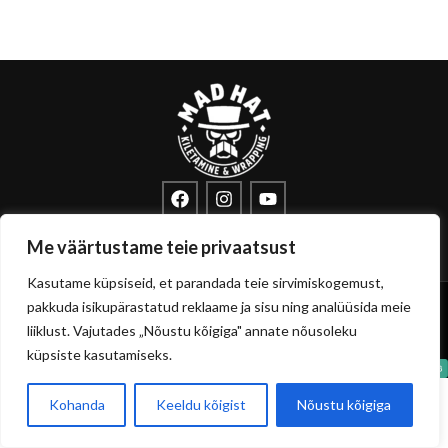
info@sisustuskile.ee
+372 53715972
Me väärtustame teie privaatsust
Pärnu mnt 160E, 11317 Tallinn
Kasutame küpsiseid, et parandada teie sirvimiskogemust,
Copyright
sisustuskile.ee
© 2026
pakkuda isikupärastatud reklaame ja sisu ning analüüsida meie
Privaatsuspoliitika
Müügitingimused
liiklust. Vajutades „Nõustu kõigiga" annate nõusoleku
küpsiste kasutamiseks.
Kohanda
Keeldu kõigist
Nõustu kõigiga
0
Pood
Filtrid
Soovikorv
Ostukorvi
Minu konto