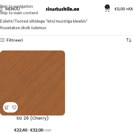
Skip to navigation
0
MENÜÜ
€
0,00
Skip to main content
Esileht
Tooted siltidega “kirsi mustriga kleebis”
Kuvatakse üksik tulemus
Filtreeri
SG 26 (Cherry)
€
22,40
-
€
32,00
+KM