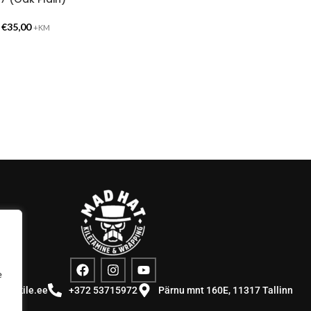
-
€
35,00
+KM
e
stuskile.ee
+372 53715972
Pärnu mnt 160E, 11317 Tallinn