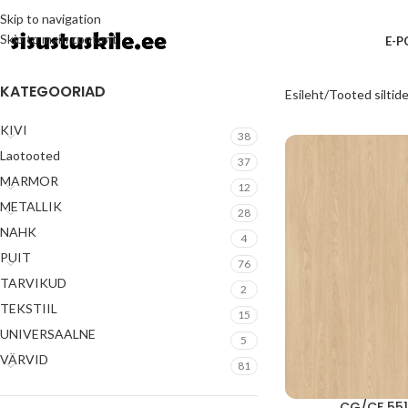
Skip to navigation
Skip to main content
E-
KATEGOORIAD
Esileht
Tooted siltid
KIVI
38
Laotooted
37
MARMOR
12
METALLIK
28
NAHK
4
PUIT
76
TARVIKUD
2
TEKSTIIL
15
UNIVERSAALNE
5
VÄRVID
81
CG/CF 551