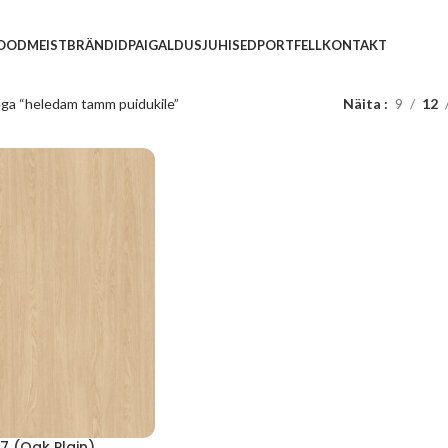
POOD
MEIST
BRÄNDID
PAIGALDUSJUHISED
PORTFELL
KONTAKT
ega “heledam tamm puidukile”
Näita
9
12
7 (Oak Plain)