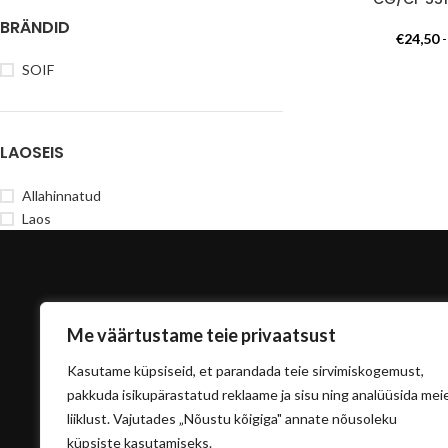
BRÄNDID
€
24,50
SOIF
LAOSEIS
Allahinnatud
Laos
Me väärtustame teie privaatsust
Kasutame küpsiseid, et parandada teie sirvimiskogemust,
pakkuda isikupärastatud reklaame ja sisu ning analüüsida mei
liiklust. Vajutades „Nõustu kõigiga" annate nõusoleku
info@sisu
küpsiste kasutamiseks.