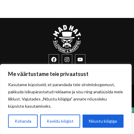
info@sisustuskile.ee
+372 53715972
Me väärtustame teie privaatsust
Pärnu mnt 160E, 11317 Tallinn
Kasutame küpsiseid, et parandada teie sirvimiskogemust,
Copyright
sisustuskile.ee
© 2026
pakkuda isikupärastatud reklaame ja sisu ning analüüsida meie
Privaatsuspoliitika
Müügitingimused
liiklust. Vajutades „Nõustu kõigiga" annate nõusoleku
küpsiste kasutamiseks.
Kohanda
Keeldu kõigist
Nõustu kõigiga
0
Pood
Filtrid
Soovikorv
Ostukorvi
Minu konto