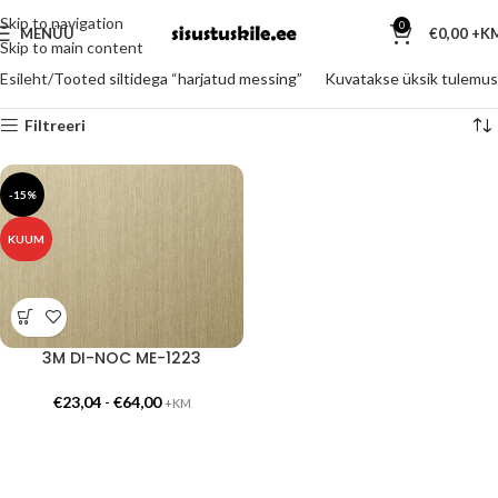
Skip to navigation
0
MENÜÜ
€
0,00
Skip to main content
Esileht
Tooted siltidega “harjatud messing”
Kuvatakse üksik tulemus
Filtreeri
-15%
KUUM
3M DI-NOC ME-1223
€
23,04
-
€
64,00
+KM