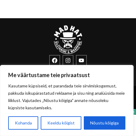
info@sisustuskile.ee
+372 53715972
Me väärtustame teie privaatsust
Pärnu mnt 160E, 11317 Tallinn
Kasutame küpsiseid, et parandada teie sirvimiskogemust,
Copyright
sisustuskile.ee
© 2026
pakkuda isikupärastatud reklaame ja sisu ning analüüsida meie
Privaatsuspoliitika
Müügitingimused
liiklust. Vajutades „Nõustu kõigiga" annate nõusoleku
küpsiste kasutamiseks.
Kohanda
Keeldu kõigist
Nõustu kõigiga
0
Pood
Filtrid
Soovikorv
Ostukorvi
Minu konto