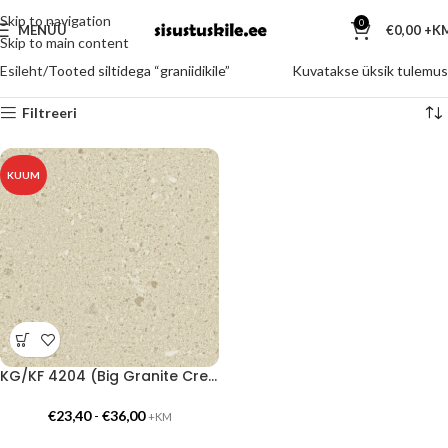
Skip to navigation
0
MENÜÜ
€
0,00
Skip to main content
Esileht
Tooted siltidega “graniidikile”
Kuvatakse üksik tulemus
Filtreeri
KUUM
KG/KF 4204 (Big Granite Cream)
€
23,40
-
€
36,00
+KM