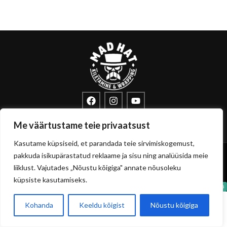
info@sisustuskile.ee
+372 53715972
Me väärtustame teie privaatsust
Pärnu mnt 160E, 11317 Tallinn
Kasutame küpsiseid, et parandada teie sirvimiskogemust,
Copyright
sisustuskile.ee
© 2026
pakkuda isikupärastatud reklaame ja sisu ning analüüsida meie
Privaatsuspoliitika
Müügitingimused
liiklust. Vajutades „Nõustu kõigiga" annate nõusoleku
küpsiste kasutamiseks.
Kohanda
Keeldu kõigist
Nõustu kõigiga
0
Pood
Filtrid
Soovikorv
Ostukorvi
Minu konto