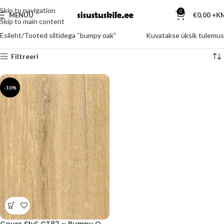
Skip to navigation
0
MENÜÜ
€
0,00
Skip to main content
Esileht
Tooted siltidega “bumpy oak”
Kuvatakse üksik tulemus
Filtreeri
-10%
Cover Styl’ CT82 – Bumpy Oak