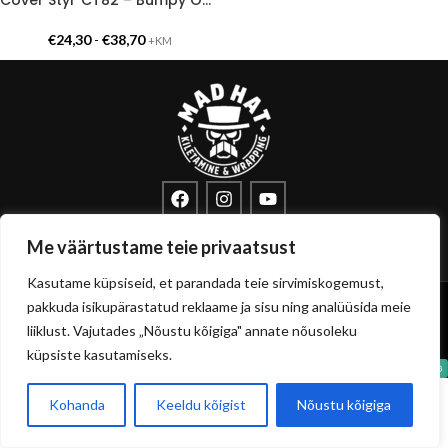
€
24,30
-
€
38,70
+KM
info@sisustuskile.ee
+372 53715972
Me väärtustame teie privaatsust
Pärnu mnt 160E, 11317 Tallinn
Kasutame küpsiseid, et parandada teie sirvimiskogemust,
Copyright
sisustuskile.ee
© 2026
pakkuda isikupärastatud reklaame ja sisu ning analüüsida meie
Privaatsuspoliitika
Müügitingimused
liiklust. Vajutades „Nõustu kõigiga" annate nõusoleku
küpsiste kasutamiseks.
Kohanda
Keeldu kõigist
Nõustu kõigiga
0
Pood
Filtrid
Soovikorv
Ostukorvi
Minu konto