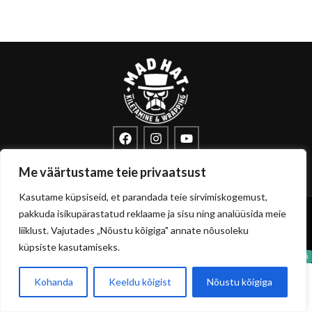
info@sisustuskile.ee
+372 53715972
Me väärtustame teie privaatsust
Pärnu mnt 160E, 11317 Tallinn
Kasutame küpsiseid, et parandada teie sirvimiskogemust,
Copyright
sisustuskile.ee
© 2026
pakkuda isikupärastatud reklaame ja sisu ning analüüsida meie
Privaatsuspoliitika
Müügitingimused
liiklust. Vajutades „Nõustu kõigiga" annate nõusoleku
küpsiste kasutamiseks.
Kohanda
Keeldu kõigist
Nõustu kõigiga
0
Pood
Filtrid
Soovikorv
Ostukorvi
Minu konto