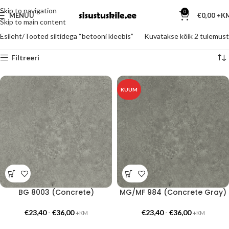
Skip to navigation
0
MENÜÜ
€
0,00
Skip to main content
Esileht
Tooted siltidega “betooni kleebis”
Kuvatakse kõik 2 tulemust
Filtreeri
KUUM
BG 8003 (Concrete)
MG/MF 984 (Concrete Gray)
€
23,40
-
€
36,00
€
23,40
-
€
36,00
+KM
+KM