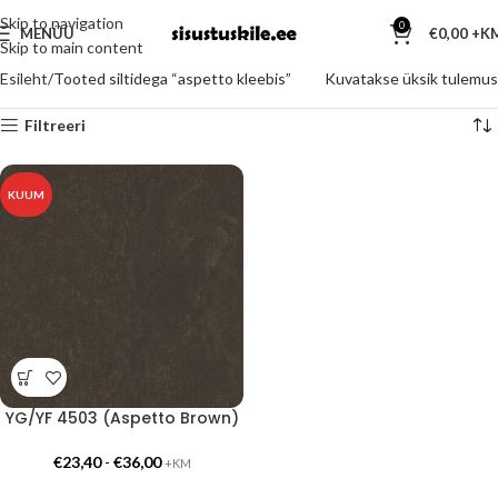
Skip to navigation
0
MENÜÜ
€
0,00
Skip to main content
Esileht
Tooted siltidega “aspetto kleebis”
Kuvatakse üksik tulemus
Filtreeri
KUUM
YG/YF 4503 (Aspetto Brown)
€
23,40
-
€
36,00
+KM