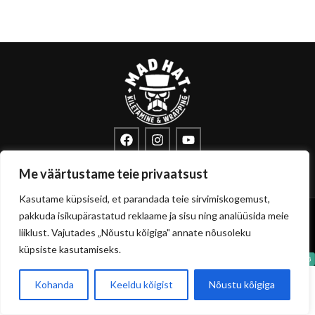
info@sisustuskile.ee
+372 53715972
Me väärtustame teie privaatsust
Pärnu mnt 160E, 11317 Tallinn
Kasutame küpsiseid, et parandada teie sirvimiskogemust,
Copyright
sisustuskile.ee
© 2026
pakkuda isikupärastatud reklaame ja sisu ning analüüsida meie
Privaatsuspoliitika
Müügitingimused
liiklust. Vajutades „Nõustu kõigiga" annate nõusoleku
küpsiste kasutamiseks.
Kohanda
Keeldu kõigist
Nõustu kõigiga
0
Pood
Filtrid
Soovikorv
Ostukorvi
Minu konto