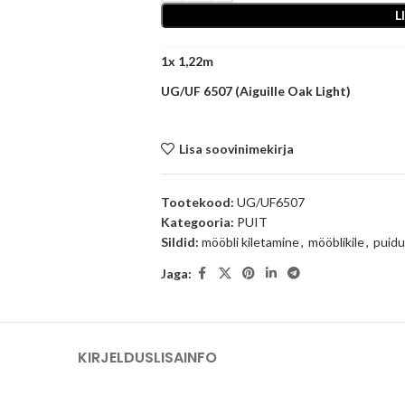
L
1
x
UG/UF 6507 (Aiguille Oak Light)
Lisa soovinimekirja
Tootekood:
UG/UF6507
Kategooria:
PUIT
Sildid:
mööbli kiletamine
,
mööblikile
,
puidu
Jaga:
KIRJELDUS
LISAINFO