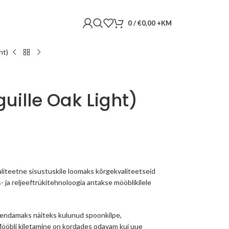
0
/
€
0,00
ht)
uille Oak Light)
liteetne sisustuskile loomaks kõrgekvaliteetseid
s- ja reljeeftrükitehnoloogia antakse mööblikilele
skendamaks näiteks kulunud spoonkilpe,
 Mööbli kiletamine on kordades odavam kui uue