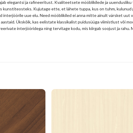
jab elegantsi ja rafineeritust. Kvaliteetsete mööblikilede ja uuendusliku
s kunstiteosteks. Kujutage ette, et lähete tuppa, kus on tuhm, kulunud
d interjöörile uue elu. Need mööblikiled ei anna mitte ainult värsket uut 
 aastaid. Ükskõik, kas eelistate klassikalist puidusüüga viimistlust või mo
spireerivate interjööridega ning tervitage kodu, mis kiirgab soojust ja ra