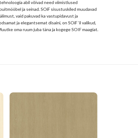
 tehnoloogia abil võivad need viimistlused
 puitmööbel ja seinad. SOiF sisustuskiled muudavad
välimust, vaid pakuvad ka vastupidavust ja
odsamat ja elegantsemat disaini, on SOiF ’il valikud,
hu. Muutke oma ruum juba täna ja kogege SOIF maagiat.