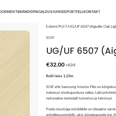
POOD
MEIST
BRÄNDID
PAIGALDUSJUHISED
PORTFELL
KONTAKT
Esileht
PUIT
UG/UF 6507 (Aiguille Oak Lig
SOIF
UG/UF 6507 (Aig
€
32,00
+KM
Rulli laius 1,22m
SOiF ehk Samsung Interior Film on kõrgekva
tulemusi sisekujunduse vallas. Läbi printimi
naturaalse materjali tunnetus ja tekstuur.
Puidu mustriga mööblikile on ideaalne vär
eritellimusmööblit, uksi, köögipaneele jne.