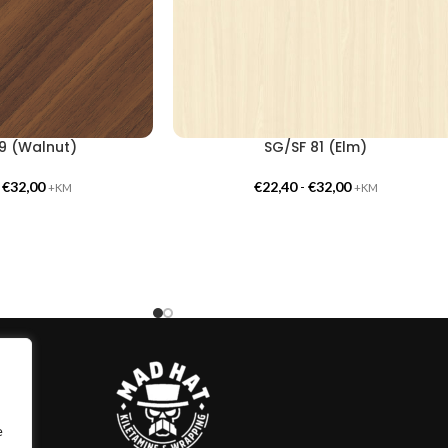
9 (Walnut)
SG/SF 81 (Elm)
-
€
32,00
€
22,40
-
€
32,00
+KM
+KM
e