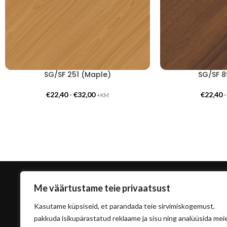
SG/SF 251 (Maple)
SG/SF 8
€
22,40
-
€
32,00
€
22,40
+KM
Me väärtustame teie privaatsust
Kasutame küpsiseid, et parandada teie sirvimiskogemust,
pakkuda isikupärastatud reklaame ja sisu ning analüüsida mei