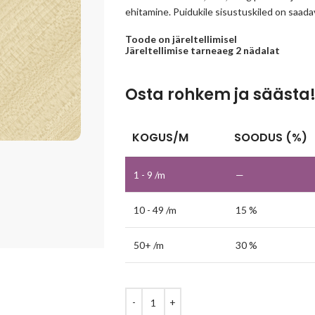
ehitamine. Puidukile sisustuskiled on saadava
Toode on järeltellimisel
Järeltellimise tarneaeg 2 nädalat
Osta rohkem ja säästa
KOGUS/M
SOODUS (%)
1 - 9
/m
—
10 - 49 /m
15 %
50+ /m
30 %