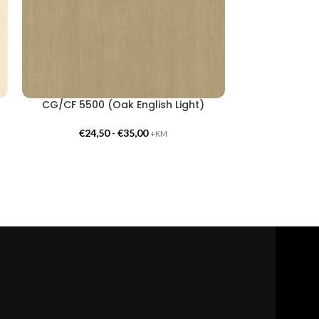
CG/CF 5500 (Oak English Light)
CG/CF 551
€
24,50
-
€
35,00
€
24,
+KM