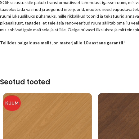
SOiF sisustuskile pakub transformatiivset lahendust igasse ruumi, mis va
taaselustada väsinud ja aegunud interjöörid, muutes need vapustavatek
ruumi luksuslikuks pühamuks, mille rikkalikud toonid ja tekstuurid annava
pikaealisust, tagades, et teie äsja renoveeritud ruum säilitab oma ilu veel
mis sobivad igale maitsele ja stiilile. Öelge hüvasti üksluiste ja mittein
Tellides paigalduse meilt, on materjalile 10 aastane garantii!
Seotud tooted
KUUM