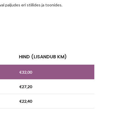
l paljudes eri stiilides ja toonides.
!
HIND (LISANDUB KM)
€
32,00
€
27,20
€
22,40