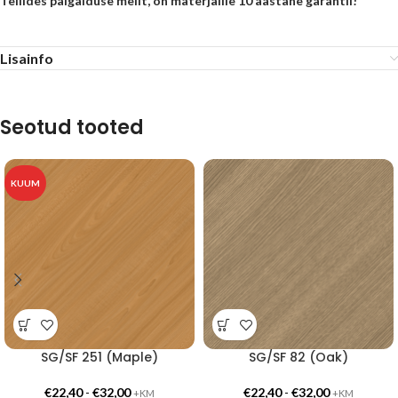
Tellides paigalduse meilt, on materjalile 10 aastane garantii!
Lisainfo
Seotud tooted
KUUM
SG/SF 251 (Maple)
SG/SF 82 (Oak)
€
22,40
-
€
32,00
€
22,40
-
€
32,00
+KM
+KM