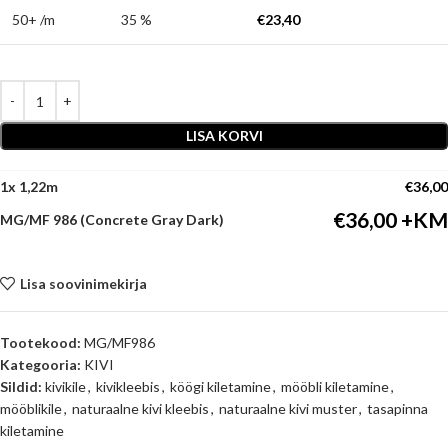
50+ /m
35 %
€
23,40
LISA KORVI
1
x
€
36,00
€
36,00
MG/MF 986 (Concrete Gray Dark)
Lisa soovinimekirja
Tootekood:
MG/MF986
Kategooria:
KIVI
Sildid:
kivikile
,
kivikleebis
,
köögi kiletamine
,
mööbli kiletamine
,
mööblikile
,
naturaalne kivi kleebis
,
naturaalne kivi muster
,
tasapinna
kiletamine