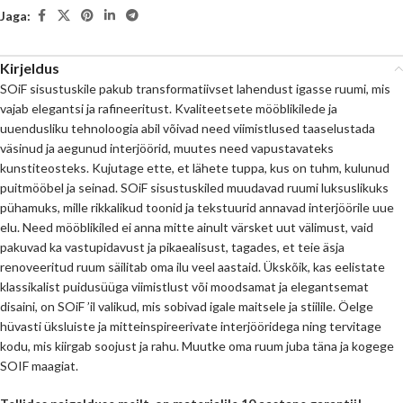
Jaga:
Kirjeldus
SOiF sisustuskile pakub transformatiivset lahendust igasse ruumi, mis
vajab elegantsi ja rafineeritust. Kvaliteetsete mööblikilede ja
uuendusliku tehnoloogia abil võivad need viimistlused taaselustada
väsinud ja aegunud interjöörid, muutes need vapustavateks
kunstiteosteks. Kujutage ette, et lähete tuppa, kus on tuhm, kulunud
puitmööbel ja seinad. SOiF sisustuskiled muudavad ruumi luksuslikuks
pühamuks, mille rikkalikud toonid ja tekstuurid annavad interjöörile uue
elu. Need mööblikiled ei anna mitte ainult värsket uut välimust, vaid
pakuvad ka vastupidavust ja pikaealisust, tagades, et teie äsja
renoveeritud ruum säilitab oma ilu veel aastaid. Ükskõik, kas eelistate
klassikalist puidusüüga viimistlust või moodsamat ja elegantsemat
disaini, on SOiF ’il valikud, mis sobivad igale maitsele ja stiilile. Öelge
hüvasti üksluiste ja mitteinspireerivate interjööridega ning tervitage
kodu, mis kiirgab soojust ja rahu. Muutke oma ruum juba täna ja kogege
SOIF maagiat.