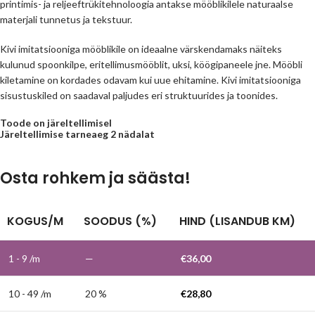
printimis- ja reljeeftrükitehnoloogia antakse mööblikilele naturaalse
materjali tunnetus ja tekstuur.
Kivi imitatsiooniga mööblikile on ideaalne värskendamaks näiteks
kulunud spoonkilpe, eritellimusmööblit, uksi, köögipaneele jne. Mööbli
kiletamine on kordades odavam kui uue ehitamine. Kivi imitatsiooniga
sisustuskiled on saadaval paljudes eri struktuurides ja toonides.
Toode on järeltellimisel
Järeltellimise tarneaeg 2 nädalat
Osta rohkem ja säästa!
KOGUS/M
SOODUS (%)
HIND (LISANDUB KM)
1 - 9
/m
—
€
36,00
10 - 49 /m
20 %
€
28,80