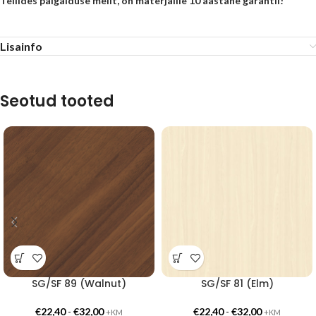
Tellides paigalduse meilt, on materjalile 10 aastane garantii!
Lisainfo
Seotud tooted
SG/SF 89 (Walnut)
SG/SF 81 (Elm)
€
22,40
-
€
32,00
€
22,40
-
€
32,00
+KM
+KM