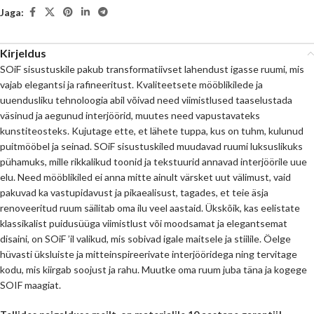
Jaga:
Kirjeldus
SOiF sisustuskile pakub transformatiivset lahendust igasse ruumi, mis
vajab elegantsi ja rafineeritust. Kvaliteetsete mööblikilede ja
uuendusliku tehnoloogia abil võivad need viimistlused taaselustada
väsinud ja aegunud interjöörid, muutes need vapustavateks
kunstiteosteks. Kujutage ette, et lähete tuppa, kus on tuhm, kulunud
puitmööbel ja seinad. SOiF sisustuskiled muudavad ruumi luksuslikuks
pühamuks, mille rikkalikud toonid ja tekstuurid annavad interjöörile uue
elu. Need mööblikiled ei anna mitte ainult värsket uut välimust, vaid
pakuvad ka vastupidavust ja pikaealisust, tagades, et teie äsja
renoveeritud ruum säilitab oma ilu veel aastaid. Ükskõik, kas eelistate
klassikalist puidusüüga viimistlust või moodsamat ja elegantsemat
disaini, on SOiF ’il valikud, mis sobivad igale maitsele ja stiilile. Öelge
hüvasti üksluiste ja mitteinspireerivate interjööridega ning tervitage
kodu, mis kiirgab soojust ja rahu. Muutke oma ruum juba täna ja kogege
SOIF maagiat.