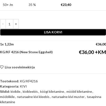
50+ /m
35 %
€
23,40
LISA KORVI
1
x
€
36,00
€
36,00
KG/KF 4216 (New Stone Eggshell)
Lisa soovinimekirja
Tootekood:
KG/KF4216
Kategooria:
KIVI
Sildid:
kivikile
,
kivikleebis
,
köögi kiletamine
,
mööbli kiletamine
,
mööblikile
,
naturaalne kivi kleebis
,
naturaalne kivi muster
,
tasapinna
kiletamine