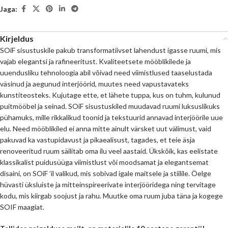
Jaga:
Kirjeldus
SOiF sisustuskile pakub transformatiivset lahendust igasse ruumi, mis
vajab elegantsi ja rafineeritust. Kvaliteetsete mööblikilede ja
uuendusliku tehnoloogia abil võivad need viimistlused taaselustada
väsinud ja aegunud interjöörid, muutes need vapustavateks
kunstiteosteks. Kujutage ette, et lähete tuppa, kus on tuhm, kulunud
puitmööbel ja seinad. SOiF sisustuskiled muudavad ruumi luksuslikuks
pühamuks, mille rikkalikud toonid ja tekstuurid annavad interjöörile uue
elu. Need mööblikiled ei anna mitte ainult värsket uut välimust, vaid
pakuvad ka vastupidavust ja pikaealisust, tagades, et teie äsja
renoveeritud ruum säilitab oma ilu veel aastaid. Ükskõik, kas eelistate
klassikalist puidusüüga viimistlust või moodsamat ja elegantsemat
disaini, on SOiF ’il valikud, mis sobivad igale maitsele ja stiilile. Öelge
hüvasti üksluiste ja mitteinspireerivate interjööridega ning tervitage
kodu, mis kiirgab soojust ja rahu. Muutke oma ruum juba täna ja kogege
SOIF maagiat.