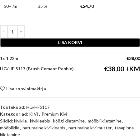
50+ /m
35 %
€
24,70
LISA KORVI
1
x
€
38,00
€
38,00
HG/HF 5117 (Brush Cement Pebble)
Lisa soovinimekirja
Tootekood:
HG/HF5117
Kategooriad:
KIVI
,
Premium Kivi
Sildid:
kivikile
,
kivikleebis
,
köögi kiletamine
,
mööbli kiletamine
,
mööblikile
,
naturaalne kivi kleebis
,
naturaalne kivi muster
,
tasapinna
kiletamine