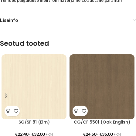
Tellides paigalduse meilt, on materjalile 10 aastane garantii!
Lisainfo
Seotud tooted
SG/SF 81 (Elm)
CG/CF 5501 (Oak English)
€
22,40
-
€
32,00
€
24,50
-
€
35,00
+KM
+KM