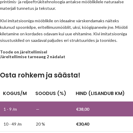
printimis- ja reljeeftrükitehnoloogia antakse mööblikilele naturaalse
materjali tunnetus ja tekstuur.
Kivi imitatsiooniga mööblikile on ideaalne värskendamaks näiteks
kulunud spoonkilpe, eritellimusmööblit, uksi, köögipaneele jne. Mööbli
kiletamine on kordades odavam kui uue ehitamine. Kivi imitatsiooniga
sisustuskiled on saadaval paljudes eri struktuurides ja toonides.
Toode on järeltellimisel
Järeltellimise tarneaeg 2 nädalat
Osta rohkem ja säästa!
KOGUS/M
SOODUS (%)
HIND (LISANDUB KM)
1 - 9
/m
—
€
38,00
10 - 49 /m
20 %
€
30,40