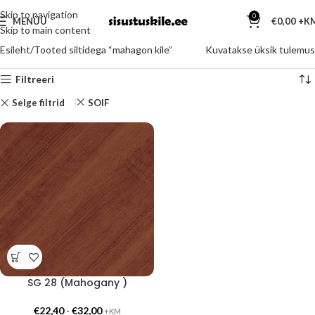
Skip to navigation
0
MENÜÜ
€
0,00
Skip to main content
Esileht
Tooted siltidega “mahagon kile”
Kuvatakse üksik tulemus
Filtreeri
Selge filtrid
SOIF
SG 28 (Mahogany )
€
22,40
-
€
32,00
+KM