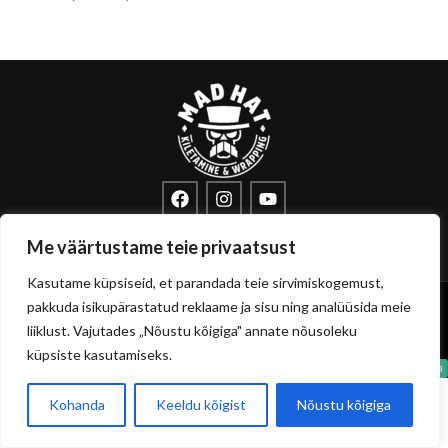
info@sisustuskile.ee
+372 53715972
Me väärtustame teie privaatsust
Pärnu mnt 160E, 11317 Tallinn
Kasutame küpsiseid, et parandada teie sirvimiskogemust,
Copyright
sisustuskile.ee
© 2026
pakkuda isikupärastatud reklaame ja sisu ning analüüsida meie
Privaatsuspoliitika
Müügitingimused
liiklust. Vajutades „Nõustu kõigiga" annate nõusoleku
küpsiste kasutamiseks.
Kohanda
Keeldu kõigist
Nõustu kõigiga
0
Pood
Filtrid
Soovikorv
Ostukorvi
Minu konto