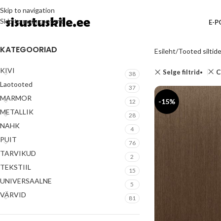
Skip to navigation
Skip to main content
E-
KATEGOORIAD
Esileht
Tooted siltid
KIVI
Selge filtrid
C
38
Laotooted
37
MARMOR
-15%
12
METALLIK
28
NAHK
4
PUIT
76
TARVIKUD
2
TEKSTIIL
15
UNIVERSAALNE
5
VÄRVID
81