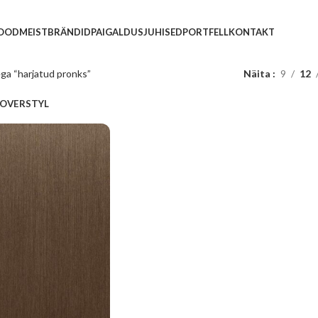
POOD
MEIST
BRÄNDID
PAIGALDUSJUHISED
PORTFELL
KONTAKT
ega “harjatud pronks”
Näita
9
12
OVERSTYL