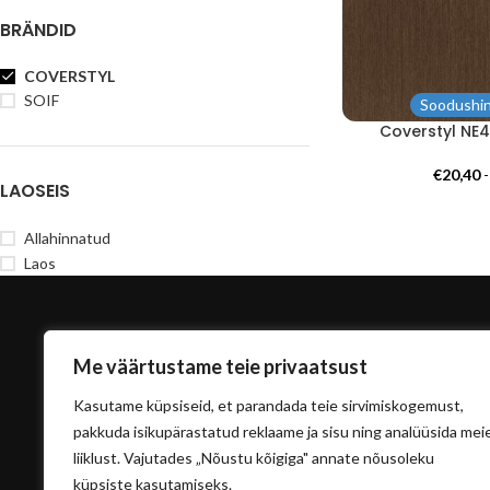
BRÄNDID
COVERSTYL
SOIF
Soodushin
Coverstyl NE
€
20,40
LAOSEIS
Allahinnatud
Laos
Me väärtustame teie privaatsust
Kasutame küpsiseid, et parandada teie sirvimiskogemust,
pakkuda isikupärastatud reklaame ja sisu ning analüüsida mei
liiklust. Vajutades „Nõustu kõigiga" annate nõusoleku
info@sisu
küpsiste kasutamiseks.