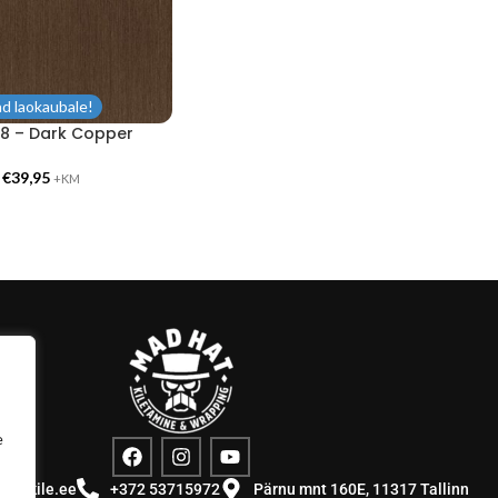
d laokaubale!
48 – Dark Copper
-
€
39,95
+KM
e
stuskile.ee
+372 53715972
Pärnu mnt 160E, 11317 Tallinn