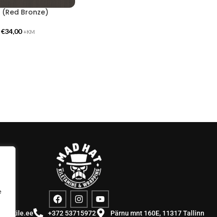
 (Red Bronze)
-
€
34,00
+KM
e
stuskile.ee
+372 53715972
Pärnu mnt 160E, 11317 Tallinn