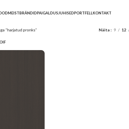
POOD
MEIST
BRÄNDID
PAIGALDUSJUHISED
PORTFELL
KONTAKT
ega “harjatud pronks”
Näita
9
12
OIF