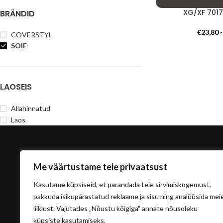
XG/XF 7017
BRÄNDID
€
23,80
COVERSTYL
SOIF
LAOSEIS
Allahinnatud
Laos
Me väärtustame teie privaatsust
Kasutame küpsiseid, et parandada teie sirvimiskogemust,
pakkuda isikupärastatud reklaame ja sisu ning analüüsida mei
liiklust. Vajutades „Nõustu kõigiga" annate nõusoleku
info@sisu
küpsiste kasutamiseks.