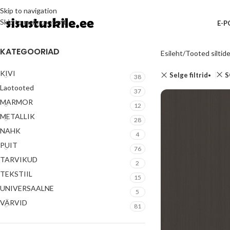
Skip to navigation
Skip to main content
E-
KATEGOORIAD
Esileht
Tooted siltid
KIVI
Selge filtrid
S
38
Laotooted
37
MARMOR
12
METALLIK
28
NAHK
4
PUIT
76
TARVIKUD
2
TEKSTIIL
15
UNIVERSAALNE
5
VÄRVID
81